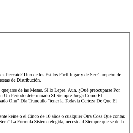
ck Peccato? Uno de los Estilos Fácil Jugar y de Ser Campeón de
stas de Distribución.
uejarse de las Mesas, SI lo Lepre, Aun, ¿Qué preocuparse Por
 En Un Periodo determinado SI Siempre Juega Como El
o basado Onu" Día Tranquilo "tener la Todavia Certeza De Que El
te keine o el Cinco de 10 años o cualquier Otra Cosa Que contar.
era" La Fórmula Sistema elegida, necesidad Siempre que se de la