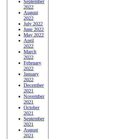
September
2022
August
2022
July 2022
June 2022
May 2022
April
2022
March
2022
February
2022
January
2022
December
2021
November
2021
October
2021
September
2021
August
2021