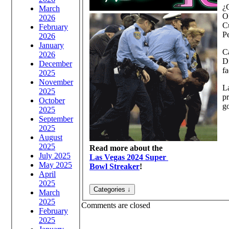
¿
March
O
2026
C
February
P
2026
January
C
2026
Di
December
fa
2025
November
L
2025
p
October
go
2025
September
2025
August
2025
Read more about the
July 2025
Las Vegas 2024 Super
May 2025
Bowl Streaker
!
April
2025
March
2025
Comments are closed
February
2025