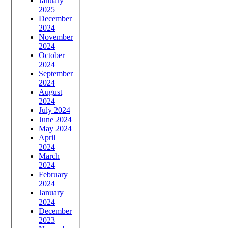
January
2025
December
2024
November
2024
October
2024
September
2024
August
2024
July 2024
June 2024
May 2024
April
2024
March
2024
February
2024
January
2024
December
2023