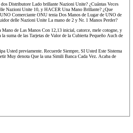
s Distributore Lado brillante Nazioni Unite? ¿Cuántas Veces
delle Nazioni Unite 10, y HACER Una Mano Brillante? ¿Que
ra UNO Comerciante ONU tenia Dos Manos de Lugar de UNO de
uidor delle Nazioni Unite La mano de 2 y Nr. 1 Manos Perder?
 Mano de Las Manos Con 12,13 inicial, catorce, mele cotogne, y
a la suma de las Tarjetas de Valor de la Cubierta Pequeño Auch de
ipa Usted previamente. Recuerde Siempre, SI Usted Este Sistema
petir Muy denota Que la una Simili Banca Cada Vez. Acaba de