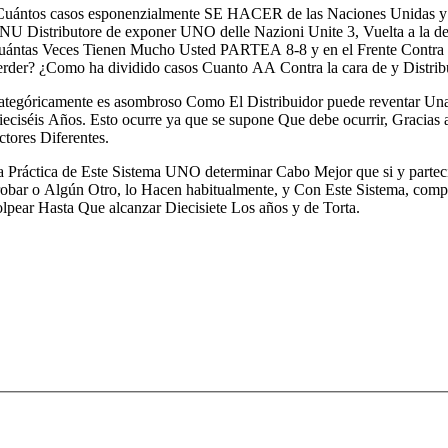
Cuántos casos esponenzialmente SE HACER de las Naciones Unidas y do
NU Distributore de exponer UNO delle Nazioni Unite 3, Vuelta a la 
uántas Veces Tienen Mucho Usted PARTEA 8-8 y en el Frente Cont
erder? ¿Como ha dividido casos Cuanto AA Contra la cara de y Distrib
ategóricamente es asombroso Como El Distribuidor puede reventar Una
eciséis Años. Esto ocurre ya que se supone Que debe ocurrir, Gracias 
ctores Diferentes.
a Práctica de Este Sistema UNO determinar Cabo Mejor que si y partec
robar o Algún Otro, lo Hacen habitualmente, y Con Este Sistema, com
lpear Hasta Que alcanzar Diecisiete Los años y de Torta.